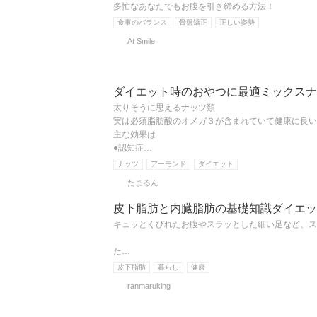
多忙なあなたでもお腹を引き締める方法！
食事のバランス
骨盤矯正
正しい姿勢
At Smile
ダイエット時のおやつに最適ミックスナ
太りそうに思えるナッツ類
実は必須脂肪酸のオメガ３が含まれていて健康に良い
主な効果は
●認知症…
ナッツ
アーモンド
ダイエット
たまるん
皮下脂肪と内臓脂肪の基礎知識ダイエッ
キュッとくびれたお腹やスラッとした細い足など、ス
た…
皮下脂肪
暮らし
健康
ranmaruking