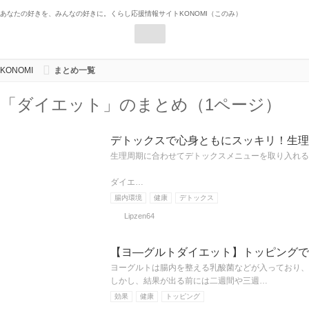
あなたの好きを、みんなの好きに。くらし応援情報サイトKONOMI（このみ）
KONOMI
まとめ一覧
「ダイエット」のまとめ（1ページ）
デトックスで心身ともにスッキリ！生理
生理周期に合わせてデトックスメニューを取り入れる
ダイエ…
腸内環境
健康
デトックス
Lipzen64
【ヨ―グルトダイエット】トッピングで
ヨーグルトは腸内を整える乳酸菌などが入っており、
しかし、結果が出る前には二週間や三週…
効果
健康
トッピング