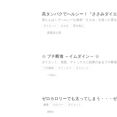
高タンパクでへルシー！『ささみダイエ
高たんぱくでヘルシーな食材「ささみ」を使った置き
ダイエット
ささみ
置き換え
真面目な苺
☆ プチ断食 ～イムダイン～ ☆
ダイエット、美肌、デトックスに効果のあるプチ断食
プチ断食
デトックス
ダイエット
☆You☆
ゼロカロリーでも太ってしまう・・・ゼ
健康
カロリー
ダイエット
abisu