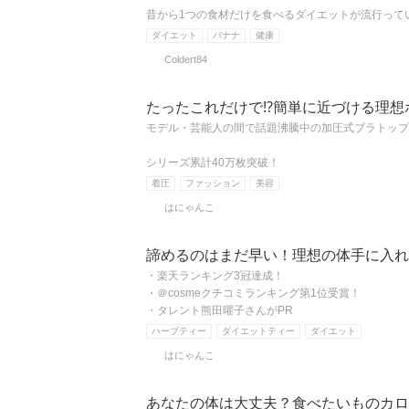
昔から1つの食材だけを食べるダイエットが流行って
ダイエット
バナナ
健康
Coldert84
たったこれだけで⁉簡単に近づける理想
モデル・芸能人の間で話題沸騰中の加圧式ブラトップ
シリーズ累計40万枚突破！
着圧
ファッション
美容
はにゃんこ
諦めるのはまだ早い！理想の体手に入れ
・楽天ランキング3冠達成！
・＠cosmeクチコミランキング第1位受賞！
・タレント熊田曜子さんがPR
ハーブティー
ダイエットティー
ダイエット
はにゃんこ
あなたの体は大丈夫？食べたいものカロ