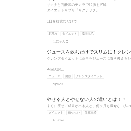
サクナと乳酸菌のチカラで脂肪を溶解
ダイエットサプリ『サクナサク』
1日８粒飲むだけで
…
肌荒れ
ダイエット
脂肪燃焼
はにゃんこ
ジュースを飲むだけでスリムに！クレン
クレンズダイエットは食事をジュースに置き換えるシ
今回の記…
ニュース
健康
クレンズダイエット
pijo020
やせる人とやせない人の違いとは！？
すぐに痩せて成果が出る人と、何ヶ月も痩せない人の
ダイエット
痩せない
体重維持
At Smile